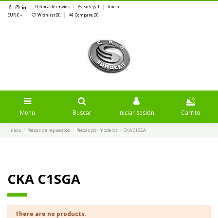
Política de envíos
Aviso legal
Inicio
EUR €
Wishlist (
0
)
Compare (
0
)
0
Menu
Buscar
Iniciar sesión
Carrito
Inicio
Piezas de repuestos
Piezas por modelos
CKA C1SGA
CKA C1SGA
There are no products.