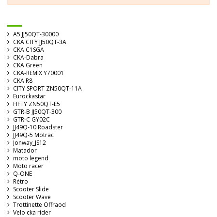
A5 JJ50QT-30000
CKA CITY JJ50QT-3A
CKA C1SGA
CKA-Dabra
CKA Green
CKA-REMIX Y70001
CKA R8
CITY SPORT ZN50QT-11A
Eurockastar
FIFTY ZN50QT-E5
GTR-B JJ50QT-300
GTR-C GY02C
JJ49Q-10 Roadster
JJ49Q-5 Motrac
Jonway_JS12
Matador
moto legend
Moto racer
Q-ONE
Rétro
Scooter Slide
Scooter Wave
Trottinette Offraod
Velo cka rider