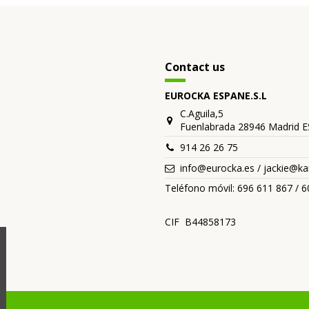
Contact us
EUROCKA ESPANE.S.L
C.Aguila,5
Fuenlabrada 28946 Madrid 
914 26 26 75
info@eurocka.es / jackie@k
Teléfono móvil: 696 611 867 / 
CIF B44858173