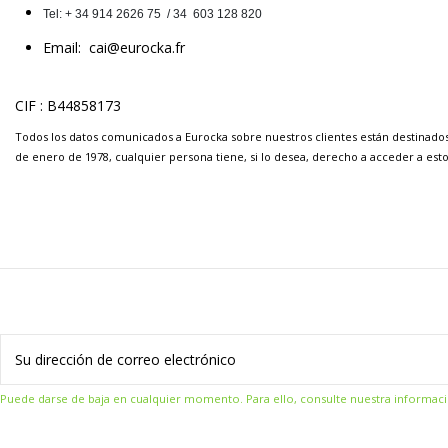
Tel: 
+ 34 914 2626 75  / 34  603 128 820     
Email:
cai@eurocka.fr
CIF : B44858173
Todos los datos comunicados a Eurocka sobre nuestros clientes están destinad
de enero de 1978, cualquier persona tiene, si lo desea, derecho a acceder a esto
Puede darse de baja en cualquier momento. Para ello, consulte nuestra informació