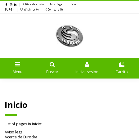
Política de envíos
Aviso legal
Inicio
EUR €
Wishlist (
0
)
Compare (
0
)
0
Menu
Buscar
Iniciar sesión
Carrito
Inicio
List of pages in Inicio:
Aviso legal
Acerca de Eurocka