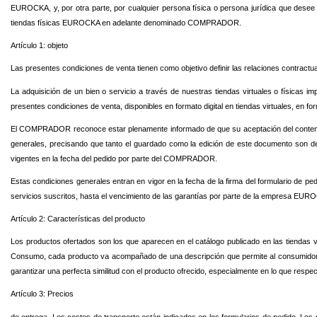
EUROCKA, y, por otra parte, por cualquier persona física o persona jurídica que desee 
tiendas físicas EUROCKA en adelante denominado COMPRADOR.
Artículo 1: objeto
Las presentes condiciones de venta tienen como objetivo definir las relaciones contra
La adquisición de un bien o servicio a través de nuestras tiendas virtuales o físicas 
presentes condiciones de venta, disponibles en formato digital en tiendas virtuales, en
El COMPRADOR reconoce estar plenamente informado de que su aceptación del contenido
generales, precisando que tanto el guardado como la edición de este documento son de
vigentes en la fecha del pedido por parte del COMPRADOR.
Estas condiciones generales entran en vigor en la fecha de la firma del formulario de p
servicios suscritos, hasta el vencimiento de las garantías por parte de la empresa EUR
Artículo 2: Características del producto
Los productos ofertados son los que aparecen en el catálogo publicado en las tiendas 
Consumo, cada producto va acompañado de una descripción que permite al consumidor pote
garantizar una perfecta similitud con el producto ofrecido, especialmente en lo que respec
Artículo 3: Precios
de entrega. Los costes de transporte están indicados en los formularios de pedido. Los pr