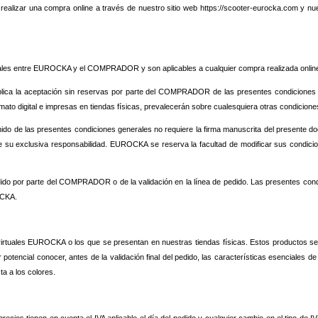
realizar una compra online a través de nuestro sitio web https://scooter-eurocka.com y nue
ctuales entre EUROCKA y el COMPRADOR y son aplicables a cualquier compra realizada online
implica la aceptación sin reservas por parte del COMPRADOR de las presentes condiciones 
 formato digital e impresas en tiendas físicas, prevalecerán sobre cualesquiera otras cond
 de las presentes condiciones generales no requiere la firma manuscrita del presente d
 su exclusiva responsabilidad. EUROCKA se reserva la facultad de modificar sus condicio
edido por parte del COMPRADOR o de la validación en la línea de pedido. Las presentes cond
OCKA.
virtuales EUROCKA o los que se presentan en nuestras tiendas físicas. Estos productos se 
ncial conocer, antes de la validación final del pedido, las características esenciales d
ta a los colores.
ecios tienen en cuenta el IVA aplicable el día del pedido y cualquier cambio en el tipo de IV