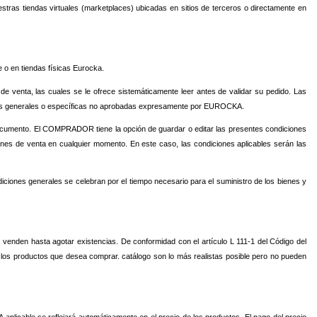
stras tiendas virtuales (marketplaces) ubicadas en sitios de terceros o directamente en
 o en tiendas físicas Eurocka.
de venta, las cuales se le ofrece sistemáticamente leer antes de validar su pedido. Las
iciones generales o específicas no aprobadas expresamente por EUROCKA.
ocumento. El COMPRADOR tiene la opción de guardar o editar las presentes condiciones
nes de venta en cualquier momento. En este caso, las condiciones aplicables serán las
iciones generales se celebran por el tiempo necesario para el suministro de los bienes y
venden hasta agotar existencias. De conformidad con el artículo L 111-1 del Código del
e los productos que desea comprar. catálogo son lo más realistas posible pero no pueden
A aplicable se reflejará automáticamente en el precio de los productos. El pago del precio