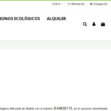
EUR €
Wishlist (
0
)
Compare (
0
)
BONOS ECOLÓGICOS
ALQUILER
B44858173
Registro Mercantil de Madrid con el número
, en lo sucesivo denominada