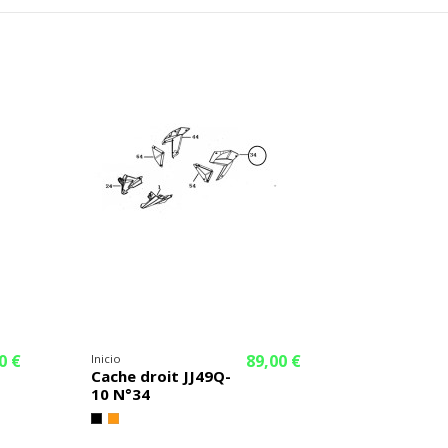
0 €
89,00 €
Inicio
Cache droit JJ49Q-
10 N°34