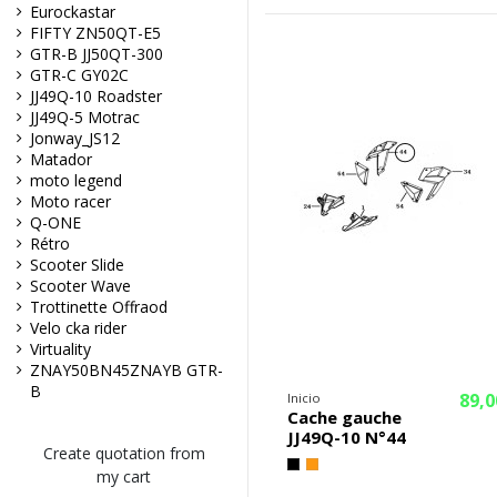
Eurockastar
FIFTY ZN50QT-E5
GTR-B JJ50QT-300
GTR-C GY02C
JJ49Q-10 Roadster
JJ49Q-5 Motrac
Jonway_JS12
Matador
moto legend
Moto racer
Q-ONE
Rétro
Scooter Slide
Scooter Wave
Trottinette Offraod
Velo cka rider
Virtuality
ZNAY50BN45ZNAYB GTR-
B
89,0
Inicio
Cache gauche
JJ49Q-10 N°44
Create quotation from
my cart