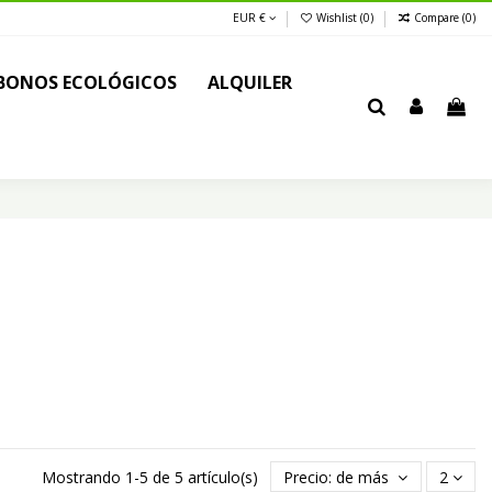
EUR €
Wishlist (
0
)
Compare (
0
)
BONOS ECOLÓGICOS
ALQUILER
Mostrando 1-5 de 5 artículo(s)
Precio: de más bajo a más al
2