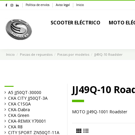
Política de envíos
Aviso legal
Inicio
SCOOTER ELÉCTRICO
MOTO ELÉ
Inicio
Piezas de repuestos
Piezas por modelos
JJ49Q-10 Roadster
JJ49Q-10 Roa
A5 JJ50QT-30000
CKA CITY JJ50QT-3A
CKA C1SGA
CKA-Dabra
MOTO JJ49Q-1001 Roadster
CKA Green
CKA-REMIX Y70001
CKA R8
CITY SPORT ZN50QT-11A