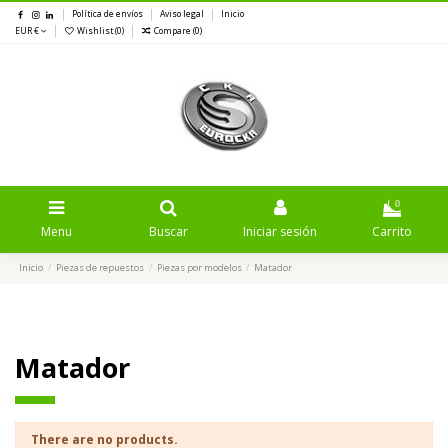
Política de envíos
Aviso legal
Inicio
EUR €
Wishlist (
0
)
Compare (
0
)
0
Menu
Buscar
Iniciar sesión
Carrito
Inicio
Piezas de repuestos
Piezas por modelos
Matador
Matador
There are no products.