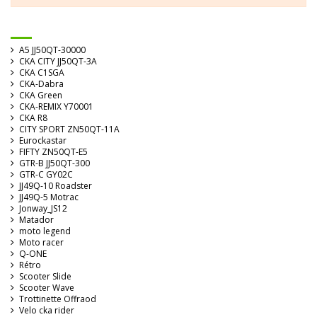
A5 JJ50QT-30000
CKA CITY JJ50QT-3A
CKA C1SGA
CKA-Dabra
CKA Green
CKA-REMIX Y70001
CKA R8
CITY SPORT ZN50QT-11A
Eurockastar
FIFTY ZN50QT-E5
GTR-B JJ50QT-300
GTR-C GY02C
JJ49Q-10 Roadster
JJ49Q-5 Motrac
Jonway_JS12
Matador
moto legend
Moto racer
Q-ONE
Rétro
Scooter Slide
Scooter Wave
Trottinette Offraod
Velo cka rider