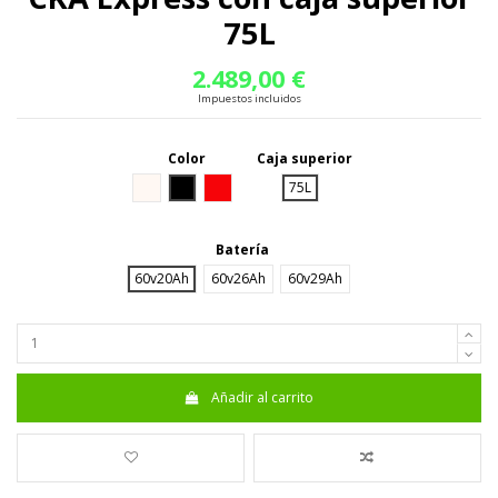
75L
2.489,00 €
Impuestos incluidos
Color
Caja superior
Blanco
Negro
Rojo
75L
Batería
60v20Ah
60v26Ah
60v29Ah
Añadir al carrito