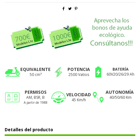
EQUIVALENTE
POTENCIA
BATERÍA
60V20/26/29 Ah
50 cm³
2500 Vatios
PERMISOS
AUTONOMÍA
VELOCIDAD
AM, BSR, B
40/50/60 Km
45 Km/h
A partir de 1988
Detalles del producto