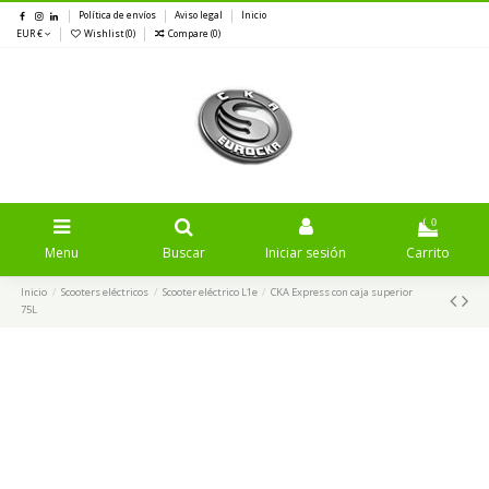
Política de envíos
Aviso legal
Inicio
EUR €
Wishlist (
0
)
Compare (
0
)
0
Menu
Buscar
Iniciar sesión
Carrito
Inicio
Scooters eléctricos
Scooter eléctrico L1e
CKA Express con caja superior
75L