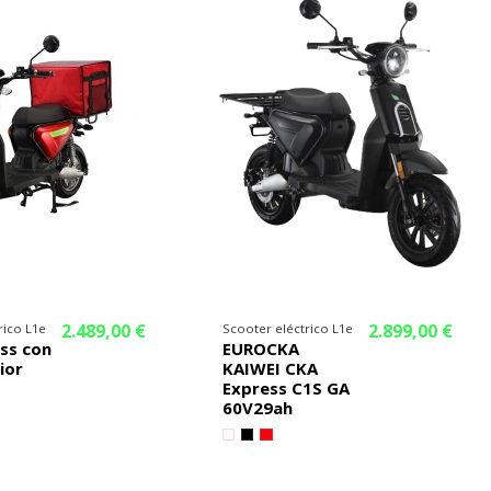
2.489,00 €
2.899,00 €
rico L1e
Scooter eléctrico L1e
ss con
EUROCKA
ior
KAIWEI CKA
Express C1S GA
60V29ah