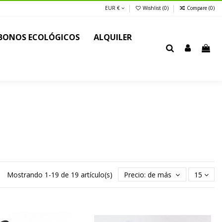
EUR €
Wishlist (
0
)
Compare (
0
)
BONOS ECOLÓGICOS
ALQUILER
Mostrando 1-19 de 19 artículo(s)
Precio: de más bajo a más alt
15