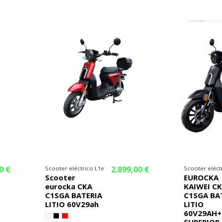
¡En oferta!
¡En oferta!
0 €
2.899,00 €
Scooter eléctrico L1e
Scooter eléct
Scooter
EUROCKA
eurocka CKA
KAIWEI C
C1SGA BATERIA
C1SGA BA
LITIO 60V29ah
LITIO
60V29AH+
SUPERIOR 