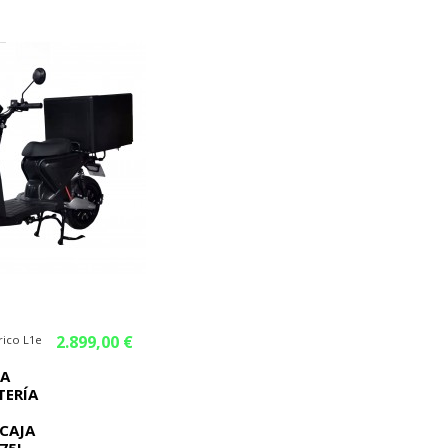
2.899,00 €
rico L1e
KA
TERÍA
CAJA
75L