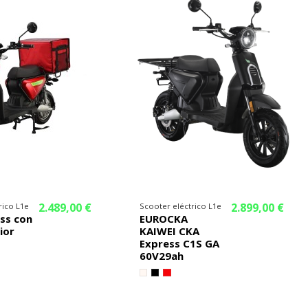
2.489,00 €
2.899,00 €
rico L1e
Scooter eléctrico L1e
ss con
EUROCKA
ior
KAIWEI CKA
Express C1S GA
60V29ah