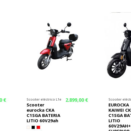
¡En oferta!
¡En oferta!
0 €
2.899,00 €
Scooter eléctrico L1e
Scooter eléct
Scooter
EUROCKA
eurocka CKA
KAIWEI C
C1SGA BATERIA
C1SGA BA
LITIO 60V29ah
LITIO
60V29AH+
SUPERIOR 