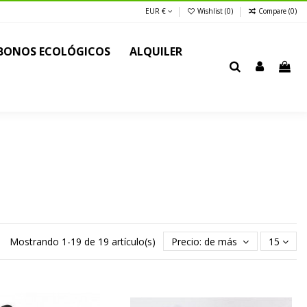
EUR €
Wishlist (
0
)
Compare (
0
)
BONOS ECOLÓGICOS
ALQUILER
Mostrando 1-19 de 19 artículo(s)
Precio: de más bajo a más alt
15