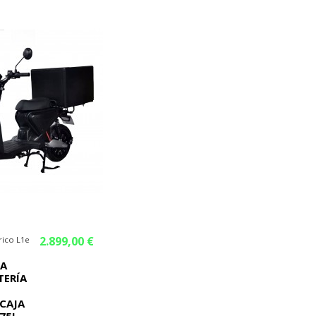
2.899,00 €
rico L1e
KA
TERÍA
CAJA
75L