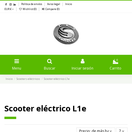
Política de envíos
Aviso legal
Inicio
EUR €
Wishlist (
0
)
Compare (
0
)
0
Menu
Buscar
Iniciar sesión
Carrito
Inicio
Scooters eléctricos
Scooter eléctrico L1e
Scooter eléctrico L1e
Precio: de más bajo a más alto
7