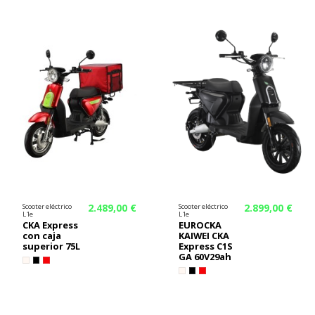
¡En oferta!
2.489,00 €
2.899,00 €
Scooter eléctrico
Scooter eléctrico
L1e
L1e
CKA Express
EUROCKA
con caja
KAIWEI CKA
superior 75L
Express C1S
GA 60V29ah
¡En oferta!
¡En oferta!