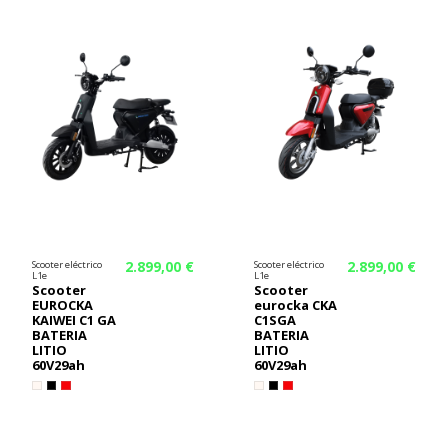
2.899,00 €
2.899,00 €
Scooter eléctrico
Scooter eléctrico
L1e
L1e
Scooter
Scooter
EUROCKA
eurocka CKA
KAIWEI C1 GA
C1SGA
BATERIA
BATERIA
LITIO
LITIO
60V29ah
60V29ah
¡En oferta!