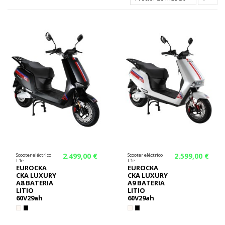
¡En oferta!
¡En oferta!
2.499,00 €
2.599,00 €
Scooter eléctrico
Scooter eléctrico
L1e
L1e
EUROCKA
EUROCKA
CKA LUXURY
CKA LUXURY
A8 BATERIA
A9 BATERIA
LITIO
LITIO
60V29ah
60V29ah